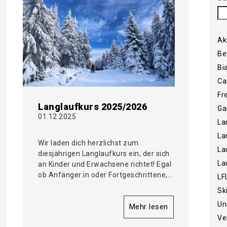
Ak
Be
Bi
Ca
Fr
Langlaufkurs 2025/2026
Ga
01.12.2025
La
La
Wir laden dich herzlichst zum
La
diesjährigen Langlaufkurs ein, der sich
La
an Kinder und Erwachsene richtet! Egal
ob Anfänger:in oder Fortgeschrittene,…
LF
Sk
Un
Mehr lesen
Ve