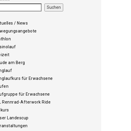
Suchen
tuelles / News
wegungsangebote
athlon
sinolauf
eizeit
ude am Berg
nglauf
nglaufkurs für Erwachsene
ufen
ufgruppe für Erwachsene
L Rennrad-Afterwork Ride
ikurs
ser Landescup
ranstaltungen