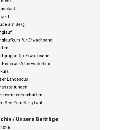
athlon
sinolauf
eizeit
ude am Berg
nglauf
nglaufkurs für Erwachsene
ufen
ufgruppe für Erwachsene
L Rennrad-Afterwork Ride
ikurs
ser Landescup
ranstaltungen
reinsmeisterschaften
m See Zum Berg Lauf
chiv / Unsere Beiträge
2026