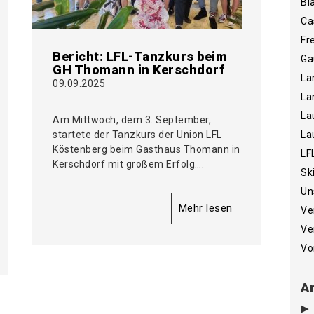
Bi
Ca
Fr
Bericht: LFL-Tanzkurs beim
Ga
GH Thomann in Kerschdorf
La
09.09.2025
La
La
Am Mittwoch, dem 3. September,
startete der Tanzkurs der Union LFL
La
Köstenberg beim Gasthaus Thomann in
LF
Kerschdorf mit großem Erfolg….
Sk
Un
Mehr lesen
Ve
Ve
Vo
Ar