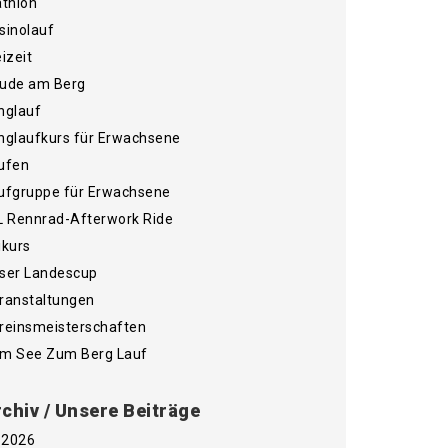
athlon
sinolauf
eizeit
ude am Berg
nglauf
nglaufkurs für Erwachsene
ufen
ufgruppe für Erwachsene
L Rennrad-Afterwork Ride
ikurs
ser Landescup
ranstaltungen
reinsmeisterschaften
m See Zum Berg Lauf
chiv / Unsere Beiträge
2026