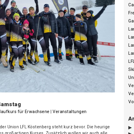
Ca
Fr
Ga
La
La
La
La
LF
Sk
Un
Ve
Ve
Vo
Samstag
laufkurs für Erwachsene
|
Veranstaltungen
Ar
er Union LFL Köstenberg steht kurz bevor. Die heurige
es großartigen Kurses. Zusätzlich wollen wir auch alle