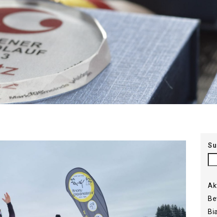
Su
Ak
Be
Bi