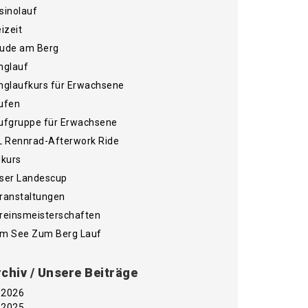
sinolauf
eizeit
ude am Berg
nglauf
nglaufkurs für Erwachsene
ufen
ufgruppe für Erwachsene
L Rennrad-Afterwork Ride
ikurs
ser Landescup
ranstaltungen
reinsmeisterschaften
m See Zum Berg Lauf
chiv / Unsere Beiträge
2026
2025