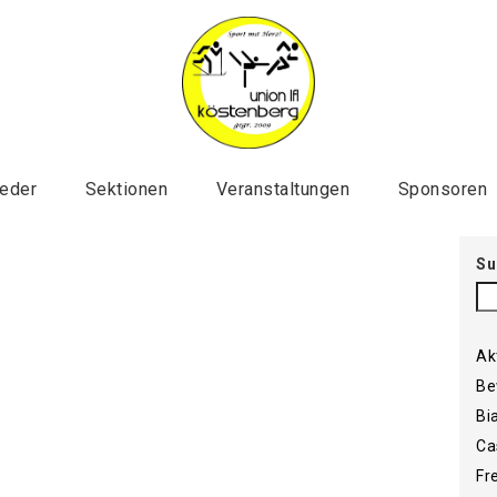
ieder
Sektionen
Veranstaltungen
Sponsoren
Su
Ak
Be
Bi
Ca
Fr