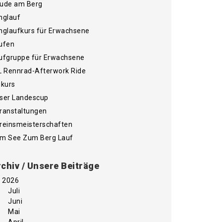
ude am Berg
nglauf
nglaufkurs für Erwachsene
ufen
ufgruppe für Erwachsene
L Rennrad-Afterwork Ride
ikurs
ser Landescup
ranstaltungen
reinsmeisterschaften
m See Zum Berg Lauf
chiv / Unsere Beiträge
2026
Juli
Juni
Mai