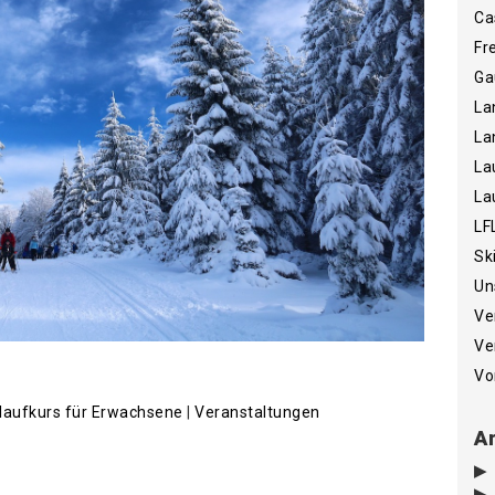
Ca
Fr
Ga
La
La
La
La
LF
Sk
Un
Ve
Ve
Vo
laufkurs für Erwachsene
|
Veranstaltungen
Ar