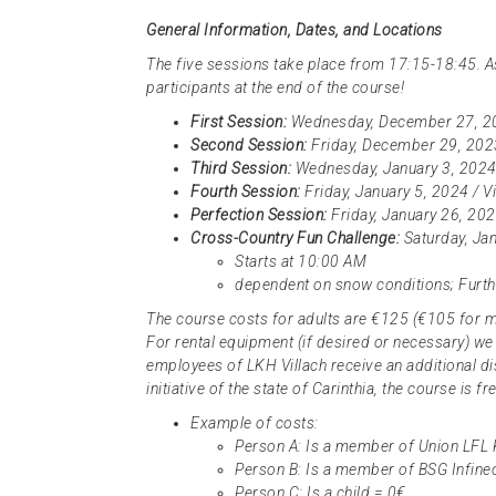
General Information, Dates, and Locations
The five sessions take place from 17:15-18:45. As
participants at the end of the course!
First Session:
Wednesday, December 27, 202
Second Session:
Friday, December 29, 2023
Third Session:
Wednesday, January 3, 2024 
Fourth Session:
Friday, January 5, 2024 / V
Perfection Session:
Friday, January 26, 202
Cross-Country Fun Challenge:
Saturday, Ja
Starts at 10:00 AM
dependent on snow conditions; Furthe
The course costs for adults are €125 (€105 for me
For rental equipment (if desired or necessary) we
employees of LKH Villach receive an additional di
initiative of the state of Carinthia, the course is 
Example of costs:
Person A: Is a member of Union LFL
Person B: Is a member of BSG Infine
Person C: Is a child = 0€