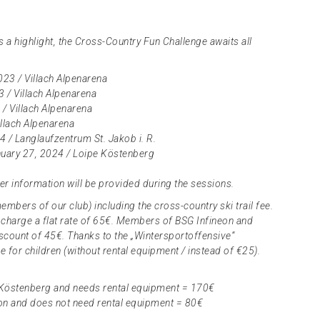
 a highlight, the Cross-Country Fun Challenge awaits all
3 / Villach Alpenarena
 / Villach Alpenarena
/ Villach Alpenarena
illach Alpenarena
4 / Langlaufzentrum St. Jakob i. R.
nuary 27, 2024 / Loipe Köstenberg
r information will be provided during the sessions.
mbers of our club) including the cross-country ski trail fee.
 charge a flat rate of 65€. Members of BSG Infineon and
scount of 45€. Thanks to the „Wintersportoffensive“
free for children (without rental equipment / instead of €25).
 Köstenberg and needs rental equipment = 170€
on and does not need rental equipment = 80€