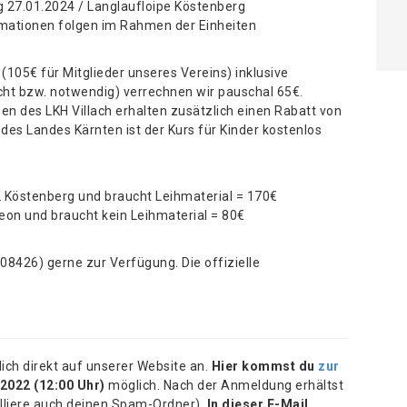
27.01.2024 / Langlaufloipe Köstenberg
rmationen folgen im Rahmen der Einheiten
105€ für Mitglieder unseres Vereins) inklusive
scht bzw. notwendig) verrechnen wir pauschal 65€.
en des LKH Villach erhalten zusätzlich einen Rabatt von
des Landes Kärnten ist der Kurs für Kinder kostenlos
FL Köstenberg und braucht Leihmaterial = 170€
neon und braucht kein Leihmaterial = 80€
408426) gerne zur Verfügung. Die offizielle
ch direkt auf unserer Website an.
Hier kommst du
zur
2022 (12:00 Uhr)
möglich. Nach der Anmeldung erhältst
olliere auch deinen Spam-Ordner).
In dieser E-Mail