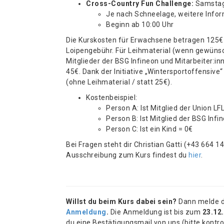
Cross-Country Fun Challenge
:
Samstag 
Je nach Schneelage, weitere Info
Beginn ab 10:00 Uhr
Die Kurskosten für Erwachsene betragen 125€ (
Loipengebühr. Für Leihmaterial (wenn gewün
Mitglieder der BSG Infineon und Mitarbeiter:inn
45€. Dank der Initiative „Wintersportoffensive“ 
(ohne Leihmaterial / statt 25€).
Kostenbeispiel:
Person A: Ist Mitglied der Union L
Person B: Ist Mitglied der BSG Infi
Person C: Ist ein Kind = 0€
Bei Fragen steht dir Christian Gatti (+43 664 1
Ausschreibung zum Kurs findest du
hier
.
Willst du beim Kurs dabei sein?
Dann melde di
Anmeldung
.
Die Anmeldung ist bis zum
23.12.
du eine Bestätigungsmail von uns (bitte kontr