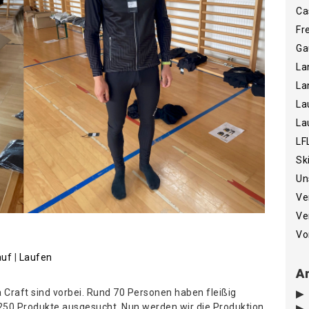
Ca
Fr
Ga
La
La
La
La
LF
Sk
Un
Ve
Ve
Vo
auf
|
Laufen
Ar
 Craft sind vorbei. Rund 70 Personen haben fleißig
 250 Produkte ausgesucht. Nun werden wir die Produktion