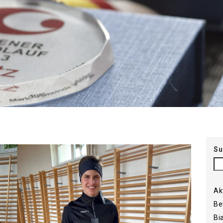
Su
Ak
Be
Bi