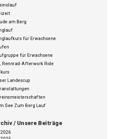
sinolauf
eizeit
ude am Berg
nglauf
nglaufkurs für Erwachsene
ufen
ufgruppe für Erwachsene
L Rennrad-Afterwork Ride
ikurs
ser Landescup
ranstaltungen
reinsmeisterschaften
m See Zum Berg Lauf
chiv / Unsere Beiträge
2026
2025