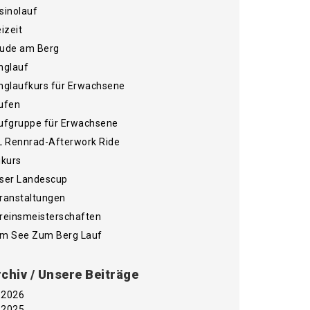
sinolauf
eizeit
ude am Berg
nglauf
nglaufkurs für Erwachsene
ufen
ufgruppe für Erwachsene
L Rennrad-Afterwork Ride
ikurs
ser Landescup
ranstaltungen
reinsmeisterschaften
m See Zum Berg Lauf
chiv / Unsere Beiträge
2026
2025