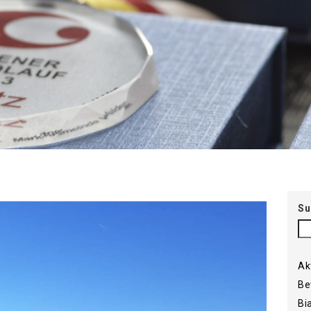
Su
Ak
Be
Bi