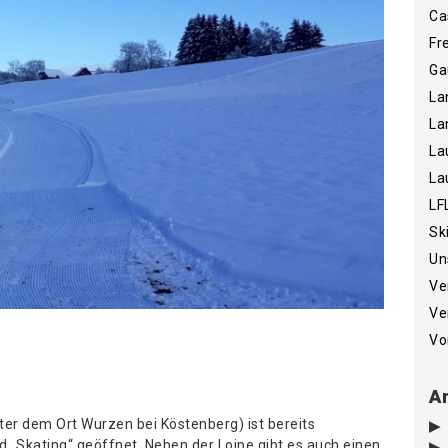
Ca
Fr
Ga
La
La
La
La
LF
Sk
Un
Ve
Ve
Vo
Ar
ter dem Ort Wurzen bei Köstenberg) ist bereits
nd „Skating“ geöffnet. Neben der Loipe gibt es auch einen