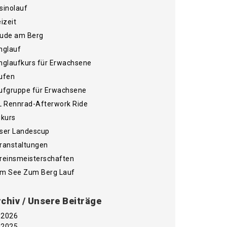
sinolauf
eizeit
ude am Berg
nglauf
nglaufkurs für Erwachsene
ufen
ufgruppe für Erwachsene
L Rennrad-Afterwork Ride
ikurs
ser Landescup
ranstaltungen
reinsmeisterschaften
m See Zum Berg Lauf
chiv / Unsere Beiträge
2026
2025