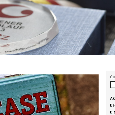
Su
Ak
Be
Bi