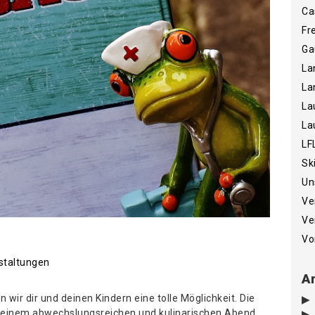
Ca
Fr
Ga
La
La
La
La
LF
Sk
Un
Ve
Ve
Vo
staltungen
Ar
ir dir und deinen Kindern eine tolle Möglichkeit. Die
u einem abwechslungsreichen und kulinarischen Abend