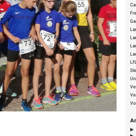
Ca
Fr
Ga
La
La
La
La
LF
Sk
Un
Ve
Ve
Vo
Ar