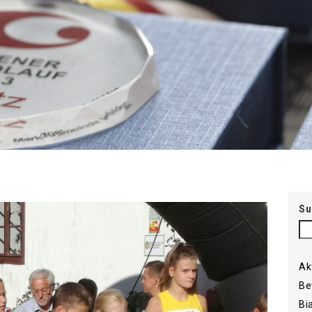
Su
Ak
Be
Bi