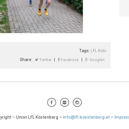
Tags:
LFL Kids
Share:
|
|
Twitter
Facebook
Google+
yright – Union LFL Köstenberg –
info@lfl-koestenberg.at
–
Impre