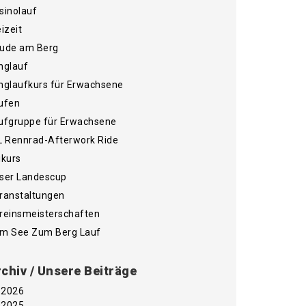
sinolauf
eizeit
ude am Berg
nglauf
nglaufkurs für Erwachsene
ufen
ufgruppe für Erwachsene
L Rennrad-Afterwork Ride
ikurs
ser Landescup
ranstaltungen
reinsmeisterschaften
m See Zum Berg Lauf
chiv / Unsere Beiträge
2026
2025