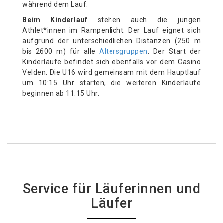
während dem Lauf.
Beim Kinderlauf
stehen auch die jungen
Athlet*innen i
m Rampenlicht. Der Lauf eignet sich
aufgrund der unterschiedlichen Distanzen (250 m
bis 2600 m) für alle
Altersgruppen
. D
er Start der
Kinderläufe befindet sich ebenfalls vor dem Casino
Velden. Die U16 wird gemeinsam mit dem Hauptlauf
um 10:15 Uhr starten, die weiteren Kinderläufe
beginnen ab 11:15 Uhr.
Service für Läuferinnen und
Läufer