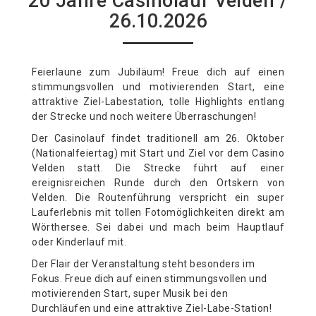
20 Jahre Casinolauf Velden /
26.10.2026
Feierlaune zum Jubiläum! Freue dich auf einen
stimmungsvollen und motivierenden Start, eine
attraktive Ziel-Labestation, tolle Highlights entlang
der Strecke und noch weitere Überraschungen!
Der Casinolauf findet traditionell am 26. Oktober
(Nationalfeiertag) mit Start und Ziel vor dem Casino
Velden statt. Die Strecke führt auf einer
ereignisreichen Runde durch den Ortskern von
Velden. Die Routenführung verspricht ein super
Lauferlebnis mit tollen Fotomöglichkeiten direkt am
Wörthersee. Sei dabei und mach beim Hauptlauf
oder Kinderlauf mit.
Der Flair der Veranstaltung steht besonders im
Fokus. Freue dich auf einen stimmungsvollen und
motivierenden Start, super Musik bei den
Durchläufen und eine attraktive Ziel-Labe-Station!