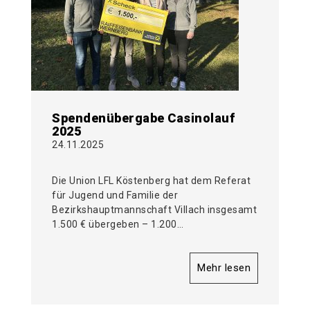
Spendenübergabe Casinolauf
2025
24.11.2025
Die Union LFL Köstenberg hat dem Referat
für Jugend und Familie der
Bezirkshauptmannschaft Villach insgesamt
1.500 € übergeben – 1.200…
Mehr lesen